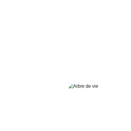
Tarif : 
selon la demande
L'Arbre de vie en 
coaching et en 
développement personnel