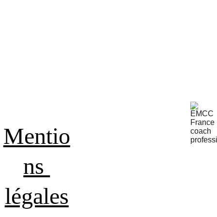
fait ! Il est accroché 
conscientiser mes 
sur mon frigo et 
forces. Merci 
chaque jour, je vois 
beaucoup ! "
cet arbre qui me 
représente et qui 
m’aide à atteindre mes 
objectifs.
Mentio
ns 
légales